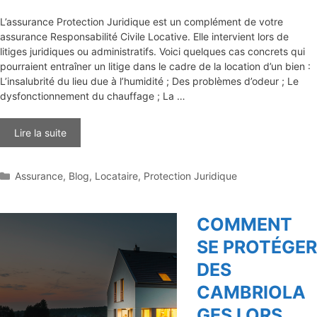
L’assurance Protection Juridique est un complément de votre
assurance Responsabilité Civile Locative. Elle intervient lors de
litiges juridiques ou administratifs. Voici quelques cas concrets qui
pourraient entraîner un litige dans le cadre de la location d’un bien :
L’insalubrité du lieu due à l’humidité ; Des problèmes d’odeur ; Le
dysfonctionnement du chauffage ; La …
Lire la suite
Catégories
Assurance
,
Blog
,
Locataire
,
Protection Juridique
COMMENT
SE PROTÉGER
DES
CAMBRIOLA
GES LORS