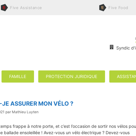
Five
Assistance
Five
Food
Syndic d'
FAMILLE
PROTECTION JURIDIQUE
ASSISTA
-JE ASSURER MON VÉLO ?
021
par
Mathieu Luyten
temps frappe à notre porte, et c’est l’occasion de sortir nos vélos pou
ne ballade ensoleillée ! Avez-vous un vélo électrique ? Devez-vous