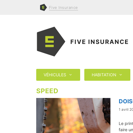
Aller
Five
Insurance
au
contenu
FIVE INSURANCE
VÉHICULES
HABITATION
SPEED
DOIS
1 avril 2
Le prin
faire u