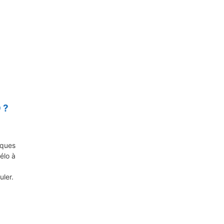
 ?
iques
élo à
uler.