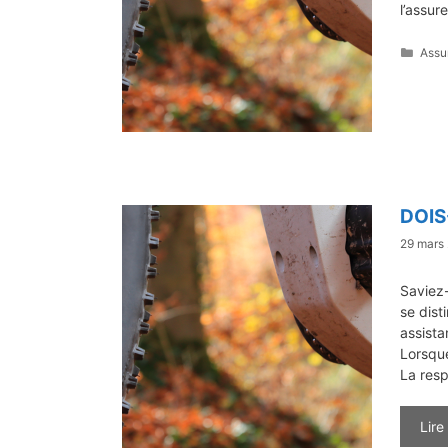
l’assure
Caté
Assu
DOIS
29 mars
Saviez-
se dist
assista
Lorsque
La resp
Lire