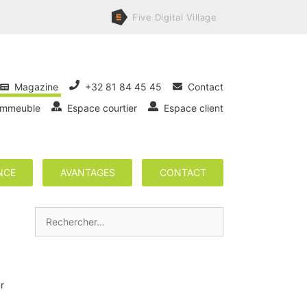
Five
Digital
Village
Magazine
+32 81 84 45 45
Contact
immeuble
Espace courtier
Espace client
NCE
AVANTAGES
CONTACT
Rechercher :
r