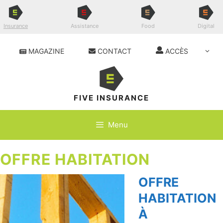
Aller
au
contenu
Insurance
Assistance
Food
Digital
MAGAZINE
CONTACT
ACCÈS
FIVE INSURANCE
Menu
OFFRE HABITATION
OFFRE
HABITATION
À