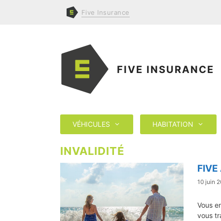
Aller
Five
Insurance
au
contenu
FIVE INSURANCE
VÉHICULES
HABITATION
INVALIDITÉ
FIVE
10 juin 
Vous e
vous tr