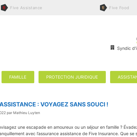
Five
Assistance
Five
Food
Syndic d'
FAMILLE
PROTECTION JURIDIQUE
ASSISTA
 ASSISTANCE : VOYAGEZ SANS SOUCI !
2022
par
Mathieu Luyten
nvisagez une escapade en amoureux ou un séjour en famille ? Évade
anquillement avec l’assurance assistance de Five Insurance. Que se s