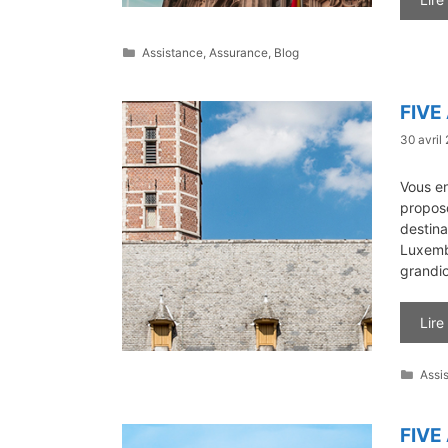
Catégories
Assistance
,
Assurance
,
Blog
FIVE
30 avril
Vous e
proposo
destina
Luxembo
grandi
Lire
Caté
Assi
FIVE