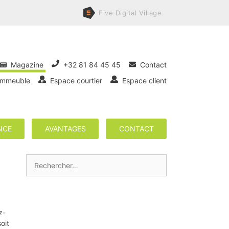
Five
Digital
Village
Magazine
+32 81 84 45 45
Contact
immeuble
Espace courtier
Espace client
NCE
AVANTAGES
CONTACT
Rechercher :
z-
oit