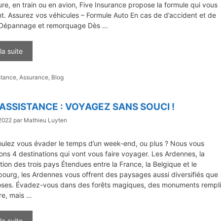
ure, en train ou en avion, Five Insurance propose la formule qui vous
t. Assurez vos véhicules – Formule Auto En cas de d’accident et de
Dépannage et remorquage Dès …
 la suite
gories
stance
,
Assurance
,
Blog
 ASSISTANCE : VOYAGEZ SANS SOUCI !
 2022
par
Mathieu Luyten
oulez vous évader le temps d’un week-end, ou plus ? Nous vous
ns 4 destinations qui vont vous faire voyager. Les Ardennes, la
tion des trois pays Étendues entre la France, la Belgique et le
urg, les Ardennes vous offrent des paysages aussi diversifiés que
oses. Évadez-vous dans des forêts magiques, des monuments rempli
ire, mais …
 la suite