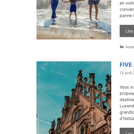
en voit
convien
panne 
Lire
Caté
Assi
FIVE
13 avril
Vous v
proposo
destina
Luxembo
grandi
d’histo
Lire