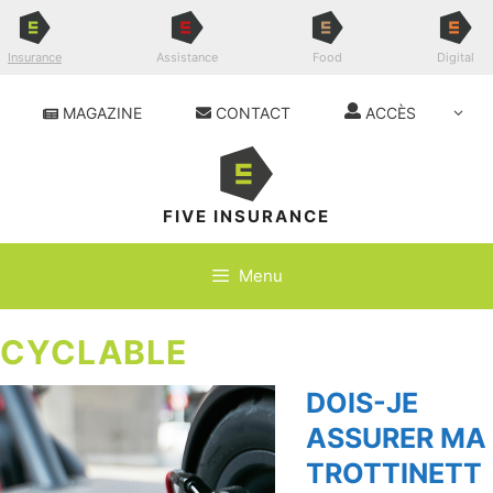
Aller
au
contenu
Insurance
Assistance
Food
Digital
MAGAZINE
CONTACT
ACCÈS
FIVE INSURANCE
Menu
CYCLABLE
DOIS-JE
ASSURER MA
TROTTINETT