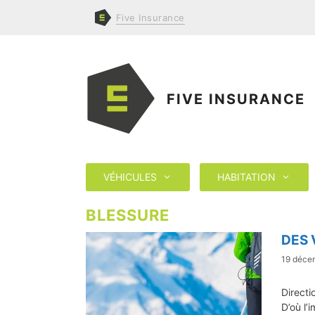
Aller
Five
Insurance
au
contenu
FIVE INSURANCE
VÉHICULES
HABITATION
BLESSURE
DES 
19 déce
Directi
D’où l’