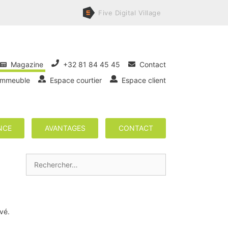
Five
Digital
Village
Magazine
+32 81 84 45 45
Contact
immeuble
Espace courtier
Espace client
NCE
AVANTAGES
CONTACT
Rechercher :
vé.