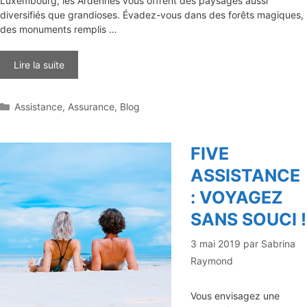
Luxembourg, les Ardennes vous offrent des paysages aussi
diversifiés que grandioses. Évadez-vous dans des forêts magiques,
des monuments remplis …
Lire la suite
Catégories
Assistance
,
Assurance
,
Blog
FIVE
ASSISTANCE
: VOYAGEZ
SANS SOUCI !
3 mai 2019
par
Sabrina
Raymond
Vous envisagez une